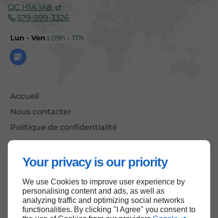
QC
H1A 1A8
579-999-3326
Lun - Ven :
09h - 17h
Accueil
Nous contacter
Politique de confidentialité
Plan du site
Your privacy is our priority
We use Cookies to improve user experience by
Haut de page
personalising content and ads, as well as
analyzing traffic and optimizing social networks
functionalities. By clicking "I Agree" you consent to