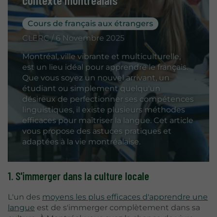
Cours de français aux étrangers
CLERC / 6 Novembre 2025
Montréal, ville vibrante et multiculturelle,
est un lieu idéal pour apprendre le français.
Que vous soyez un nouvel arrivant, un
étudiant ou simplement quelqu'un
désireux de perfectionner ses compétences
linguistiques, il existe plusieurs méthodes
efficaces pour maîtriser la langue. Cet article
vous propose des astuces pratiques et
adaptées à la vie montréalaise.
1. S'immerger dans la culture locale
L'un des
moyens les plus efficaces d'apprendre une
langue
est de s'immerger complètement dans sa