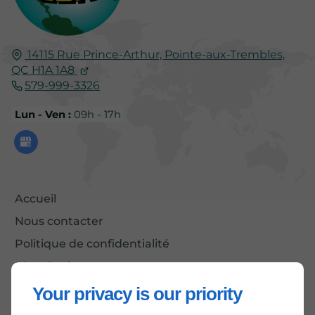
14115 Rue Prince-Arthur,
Pointe-aux-Trembles,
QC
H1A 1A8
579-999-3326
Lun - Ven :
09h - 17h
Accueil
Nous contacter
Politique de confidentialité
Plan du site
Your privacy is our priority