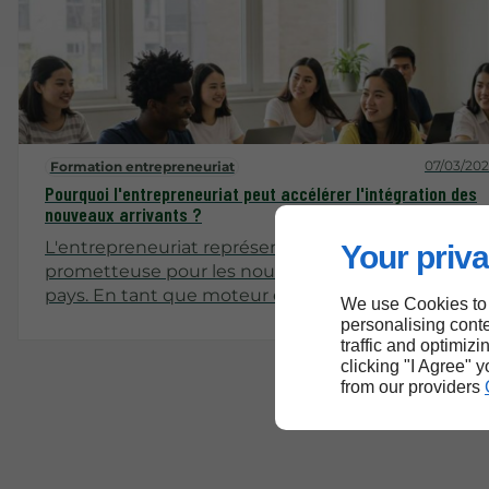
07/03/20
Formation entrepreneuriat
Pourquoi l'entrepreneuriat peut accélérer l'intégration des
nouveaux arrivants ?
L'entrepreneuriat représente une voie
Your priva
prometteuse pour les nouveaux arrivants dans un
pays. En tant que moteur économique, il offre non
We use Cookies to
seulement des opportunités de création de
personalising conte
richesse, mais il favorise également l'intégration
traffic and optimizi
clicking "I Agree" 
sociale et culturelle. Cet article explore les
from our providers
différents aspects qui montrent comment
l'entrepreneuriat peut servir de tremplin pour
l'intégration des immigrants.