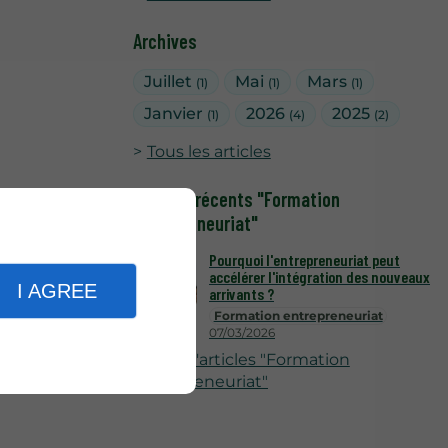
Archives
Juillet
Mai
Mars
(1)
(1)
(1)
Janvier
2026
2025
(1)
(4)
(2)
Tous les articles
Articles récents "Formation
entrepreneuriat"
Pourquoi l'entrepreneuriat peut
accélérer l'intégration des nouveaux
I AGREE
arrivants ?
Formation entrepreneuriat
07/03/2026
Plus d'articles "Formation
entrepreneuriat"